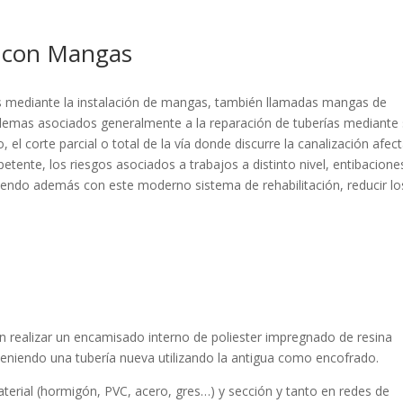
s con Mangas
nes mediante la instalación de mangas, también llamadas mangas de
oblemas asociados generalmente a la reparación de tuberías mediante
el corte parcial o total de la vía donde discurre la canalización afec
tente, los riesgos asociados a trabajos a distinto nivel, entibacione
iendo además con este moderno sistema de rehabilitación, reducir lo
n realizar un encamisado interno de poliester impregnado de resina
obteniendo una tubería nueva utilizando la antigua como encofrado.
aterial (hormigón, PVC, acero, gres…) y sección y tanto en redes de