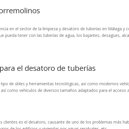
Torremolinos
cia en el sector de la limpieza y desatoro de tuberías en Málaga y c
e pueda tener con las tuberías de agua, los bajantes, desagües, alcan
para el desatoro de tuberías
tipo de útiles y herramientas tecnológicas, así como modernos vehí
, así como vehículos de diversos tamaños adaptados para el acceso a 
os clientes es el desatoro, causante de uno de los problemas más ha
os de los edificios y viviendas por aguas residuales, etc.