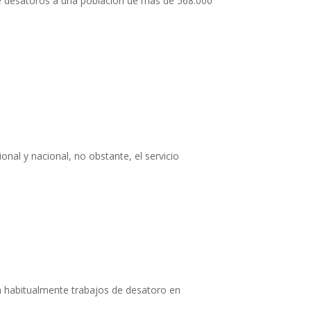
de desatoros a una población de más de 568.000
nal y nacional, no obstante, el servicio
a habitualmente trabajos de desatoro en