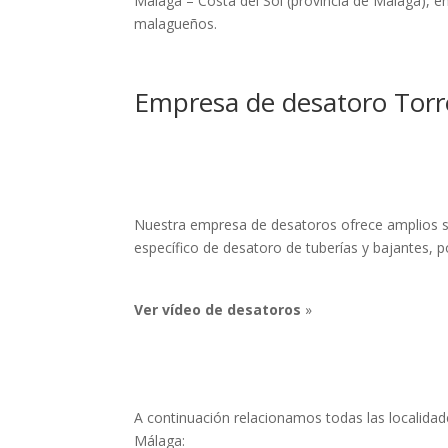
Málaga – Costa del Sol (provincia de Málaga), 
malagueños.
Empresa de desatoro Tor
Nuestra empresa de desatoros ofrece amplios serv
específico de desatoro de tuberías y bajantes, po
Ver vídeo de desatoros
»
A continuación relacionamos todas las localida
Málaga: