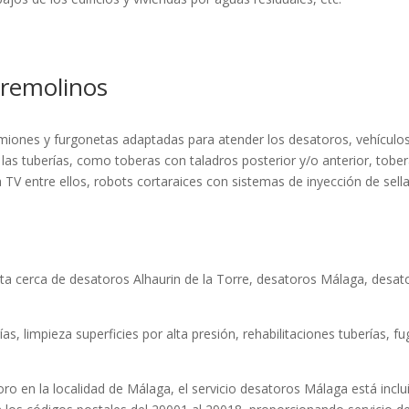
rremolinos
iones y furgonetas adaptadas para atender los desatoros, vehículos
de las tuberías, como toberas con taladros posterior y/o anterior, tob
TV entre ellos, robots cortaraices con sistemas de inyección de sella
ta cerca de
desatoros Alhaurin de la Torre
,
desatoros Málaga
,
desat
ías
,
limpieza superficies por alta presión
,
rehabilitaciones tuberías
,
fu
oro en la localidad de Málaga, el servicio desatoros Málaga está inc