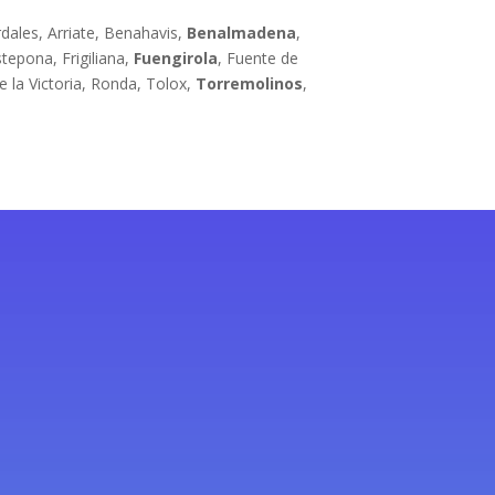
rdales, Arriate, Benahavis,
Benalmadena
,
epona, Frigiliana,
Fuengirola
, Fuente de
de la Victoria, Ronda, Tolox,
Torremolinos
,