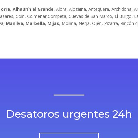
Torre
,
Alhaurín el Grande
, Alora, Alozaina, Antequera, Archidona, A
asares, Coín, Colmenar,Competa, Cuevas de San Marco, El Burgo, Est
ya,
Manilva
,
Marbella
,
Mijas
, Mollina, Nerja, Ojén, Pizarra, Rincón 
Desatoros urgentes 24h