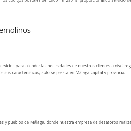
en los códigos postales del 29001 al 29018, proporcionando servicio 
remolinos
icios para atender las necesidades de nuestros clientes a nivel regio
r sus características, solo se presta en Málaga capital y provincia.
des y pueblos de Málaga, donde nuestra empresa de desatoros realiz