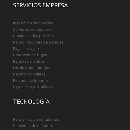
SERVICIOS EMPRESA
Inspección de tuberías
Servicios de desatoro
Limpiezas alta presión
Rehabilitaciones de tuberías
Fugas de agua
Detección de fugas
Bajantes sin obra
Localización tuberías
Desatoros Málaga
Fresado de tuberías
Fugas de agua Málaga
TECNOLOGÍA
Rehabilitación de tuberías
Camiones de desatoros