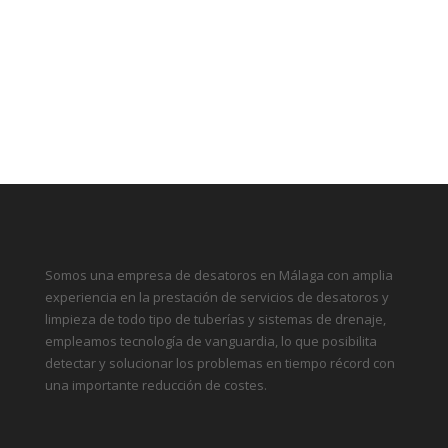
Somos una empresa de desatoros en Málaga con amplia
experiencia en la prestación de servicios de desatoros y
limpieza de todo tipo de tuberías y sistemas de drenaje,
empleamos tecnología de vanguardia, lo que posibilita
detectar y solucionar los problemas en tiempo récord con
una importante reducción de costes.