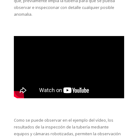
especializada en servicios de inspecciones de tuberías y
canalizaciones de todo tipo, empleando para ello
tecnología de vanguardia, lo que nos permite y con la
mayor garantía, inspeccionar y detectar cualquier
incidencia en un tiempo récord y con una reducción de
costes muy significativa.
Vídeo donde se muestra la inspección de una tubería
mediante un robot con cámara CCTV que sigue la tobera
que, previamente limpia la tubería para que se pueda
observar e inspeccionar con detalle cualquier posible
anomalia.