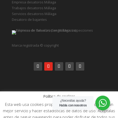
DESATOROS
Desatoros Marbella
Desatoros Alhaurin la Torre
Desatoros Fuengirola
Desatoros Málaga
Desatoros Torremolinos
Desatoros Estepona
Camiones de desatoros
Empresa desatoros Málaga
Trabajos desatoros Málaga
Servicios desatoros Málaga
Desatoro de bajantes
Política de cookies
¿Necesitas ayuda?
Esta web usa cookies propias y de terceros para ofrecer un
Marca registrada © copyright
Habla con nosotros
mejor servicio y hacer estadísticas de datos de uso. Acéptalas
antes de seguir navegando para poder disfrutar de todos sus