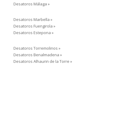
Solicite presupuesto para servicios de
Inspecciones de tuberías Málaga:
Limpieza de superficies »
Inspecciones de tuberías »
Desatoros Málaga »
Desatoros Marbella »
Desatoros Fuengirola »
Desatoros Estepona »
Desatoros Torremolinos »
Desatoros Benalmadena »
Desatoros Alhaurin de la Torre »