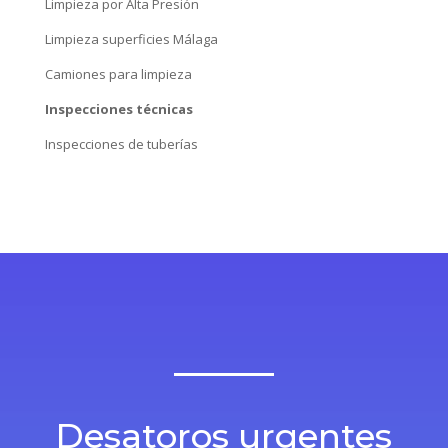
Desatoros Benalmadena
Desatoros Torremolinos
Servicios limpieza Málaga
Limpieza aljibes Málaga
Limpieza red de saneamiento
Limpieza de Fosas Sépticas
Limpieza por Alta Presión
Limpieza superficies Málaga
Camiones para limpieza
Inspecciones técnicas
Inspecciones de tuberías