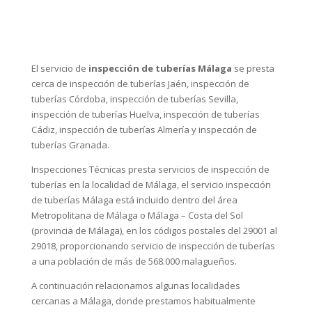
dispositivos y el equipo de vídeo.
SERVICIOS PROFESIONALES DE CALIDAD, RÁPIDOS,
ECONÓMICOS Y CON GARANTÍA.
En el Canal Youtube de Inspecciones Técnicas iremos
publicando vídeos relacionados para que pueda observar
la gran versatilidad y eficacia de nuestros equipos y
tecnología.
El servicio de
inspección de tuberías Málaga
se presta
cerca de
inspección de tuberías Jaén
,
inspección de
tuberías Córdoba
,
inspección de tuberías Sevilla
,
inspección de tuberías Huelva
,
inspección de tuberías
Cádiz
,
inspección de tuberías Almería
y
inspección de
tuberías Granada
.