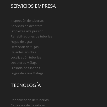
Somos una empresa de desatoros en Málaga con amplia
experiencia en la prestación de servicios de desatoros y
limpieza de todo tipo de tuberías y sistemas de drenaje,
empleamos tecnología de vanguardia, lo que posibilita
detectar y solucionar los problemas en tiempo récord con
una importante reducción de costes.
SERVICIOS EMPRESA
Inspección de tuberías
Servicios de desatoro
Limpiezas alta presión
Rehabilitaciones de tuberías
Fugas de agua
Detección de fugas
Bajantes sin obra