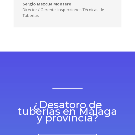
La satisfacción del cliente es nuestro mayor
compromiso, conseguirlo es nuestra meta, para
ello, invertimos en tecnología y nos esmeramos,
para ofrecer a todos nuestros clientes servicios
de calidad, rápidos, económicos y con la mayor
garantía de satisfacción.
Sergio Mezcua Montero
Director / Gerente
,
Inspecciones Técnicas de
Tuberías