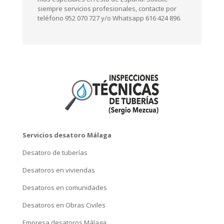
Las oficinas centrales de nuestra empresa
desatoros se encuentran en el Paseo
Hispanidad, nº 61. 29130 Alhaurin de la Torre,
Málaga. Desde nuestra sede nos desplazamos y
atendemos a nuestros clientes en toda el área
de Málaga, Costa del Sol y demás provincias de
Andalucía sin costes añadidos y, para trabajos
más especiales el resto de España. Solicite
siempre servicios profesionales, contacte por
teléfono 952 070 727 y/o Whatsapp 616 424 896.